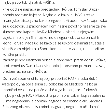
najbolji sportski djelatnik HAŠK-a.
Prije dodjele nagrada je predsjednik HAŠK-a, Tomislav Družak
podnio redovno izvješće. Naglasio je kako je HAŠK u teškoj
financijskoj situaciji, no kako pregovori s Gradom završavaju i kako
se u dogovoru s gradonačelnikom nazire povoljno rješenje za sve
klubove pod kapom HAŠK-a Mladost. U skladu s njegovim
izvješćem bilo je i financijsko, no delegati klubova su prihvatili i
jedno i drugo, nadajući se kako će se uskoro definirati situacija s
vlasništvom objekata u Sportskom parku Mladost, te prihodi od
korištenja istih.
Izabran je novi Nadzorni odbor, a donedavni predsjednik HAŠK-a,
prof. emeritus Damir Karlović dobio je posebno priznanje za svoj
predani rad na čelu HAŠK-a.
Osim već spomenutih, najbolji je sportaš HAŠK-a Luka Bukić
(vaterpolo), najbolja ekipa su odbojkašice Mladosti, najbolja
momčad dvojac na pariće veslačkoga kluba (braća Sinković),
najbolji klub je HAVK Mladost, a prof. Boris Labar, koji se zahvalio
u ime nagrađenih je dobitnik nagrade za životno djelo. Sandra i
Edis zbog obaveza nisu primili nagrade, nego je to učinila naša