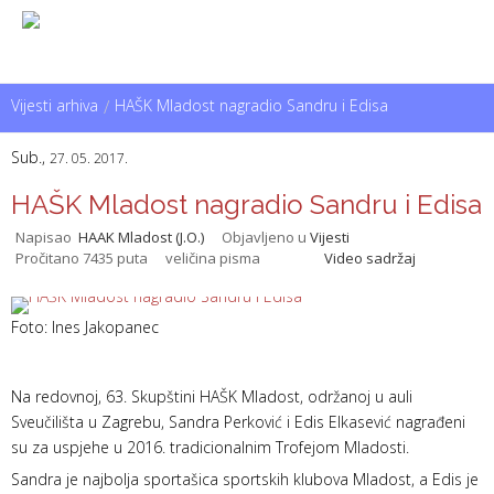
Vijesti arhiva
/
HAŠK Mladost nagradio Sandru i Edisa
Sub.,
27. 05. 2017.
HAŠK Mladost nagradio Sandru i Edisa
Napisao
HAAK Mladost (J.O.)
Objavljeno u
Vijesti
Pročitano 7435 puta
veličina pisma
Video sadržaj
Foto: Ines Jakopanec
Na redovnoj, 63. Skupštini HAŠK Mladost, održanoj u auli
Sveučilišta u Zagrebu, Sandra Perković i Edis Elkasević nagrađeni
su za uspjehe u 2016. tradicionalnim Trofejom Mladosti.
Sandra je najbolja sportašica sportskih klubova Mladost, a Edis je