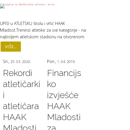
UPISI u ATLETSKU školu i vrtić HAAK
Mladost.Treninzi atletike za sve kategorije - na
najboljem atletskom stadionu na otvorenom.
VIŠE...
Sri.,
Pon.,
25. 03. 2020.
1. 04. 2019.
Rekordi
Financijs
atletičarki
ko
i
izvješće
atletičara
HAAK
HAAK
Mladosti
Mladosti
za