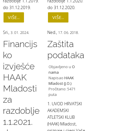
razdoblje 1.1.2019.
razdoblje 1.1.2020.
do 31.12.2019.
do 31.12.2020.
VIŠE...
VIŠE...
Sri.,
Ned.,
3. 01. 2024.
17. 06. 2018.
Financijs
Zaštita
ko
podataka
izvješće
Objavljeno u
O
nama
HAAK
Napisao
HAAK
Mladost (J.O.)
Mladosti
Pročitano: 5471
puta
za
1. UVOD HRVATSKI
razdoblje
AKADEMSKI
ATLETSKI KLUB
1.1.2021.
(HAAK) Mladost,
priznaje i cijeni Vaše