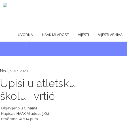
Zaštita podataka
UVODNA
HAAK MLADOST
O nama
VIJESTI
VIJESTI ARHIVA
/
Ned.,
9. 07. 2023.
Upisi u atletsku
školu i vrtić
Objavljeno u
O nama
Napisao
HAAK Mladost (J.O.)
Pročitano: 40514 puta