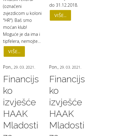
do 31.12.2018.
(označeni
zvjezdicom u koloni
VIŠE...
"HR"). Baš smo
moćan klub!
Moguće je da ima i
tipfelera, nemojte…
VIŠE...
Pon.,
Pon.,
29. 03. 2021.
29. 03. 2021.
Financijs
Financijs
ko
ko
izvješće
izvješće
HAAK
HAAK
Mladosti
Mladosti