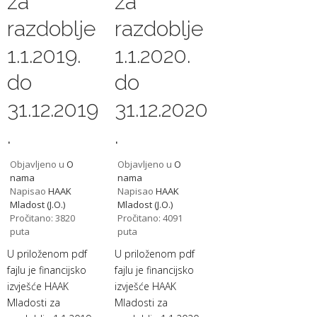
za
za
razdoblje
razdoblje
1.1.2019.
1.1.2020.
do
do
31.12.2019
31.12.2020
.
.
Objavljeno u
O
Objavljeno u
O
nama
nama
Napisao
HAAK
Napisao
HAAK
Mladost (J.O.)
Mladost (J.O.)
Pročitano: 3820
Pročitano: 4091
puta
puta
U priloženom pdf
U priloženom pdf
fajlu je financijsko
fajlu je financijsko
izvješće HAAK
izvješće HAAK
Mladosti za
Mladosti za