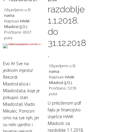
razdoblje
Objavljeno u
O
nama
1.1.2018.
Napisao
HAAK
Mladost (J.O.)
do
Pročitano: 6507
puta
31.12.2018
.
Evo ih! Sve na
Objavljeno u
O
jednom mjestu!
nama
Rekordi
Napisao
HAAK
Mladost (J.O.)
Mladostašica i
Pročitano: 5378
Mladostaša, koje je
puta
prikupio stari
U priloženom pdf
Mladostaš Vlado
fajlu je financijsko
Mikulec. Ponosni
izvješće HAAK
smo na sve njih, jer
Mladosti za
su neki ujedno i
razdoblje 1.1.2018.
hrvatski rekordi