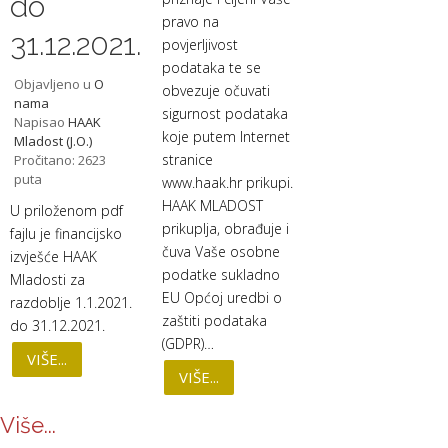
do
pravo na
31.12.2021.
povjerljivost
podataka te se
Objavljeno u
O
obvezuje očuvati
nama
sigurnost podataka
Napisao
HAAK
koje putem Internet
Mladost (J.O.)
stranice
Pročitano: 2623
puta
www.haak.hr prikupi.
HAAK MLADOST
U priloženom pdf
prikuplja, obrađuje i
fajlu je financijsko
čuva Vaše osobne
izvješće HAAK
podatke sukladno
Mladosti za
EU Općoj uredbi o
razdoblje 1.1.2021.
zaštiti podataka
do 31.12.2021.
(GDPR)…
VIŠE...
VIŠE...
Više...