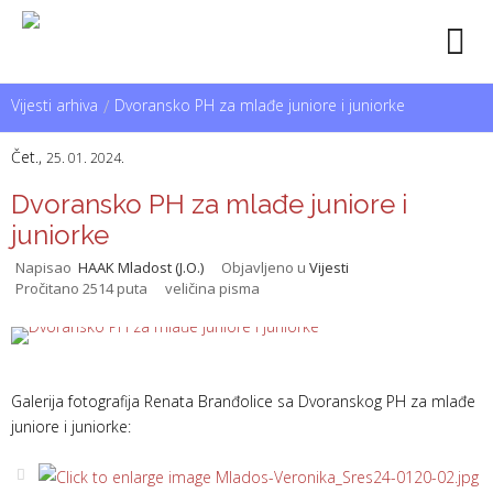
Vijesti arhiva
/
Dvoransko PH za mlađe juniore i juniorke
Čet.,
25. 01. 2024.
Dvoransko PH za mlađe juniore i
juniorke
Napisao
HAAK Mladost (J.O.)
Objavljeno u
Vijesti
Pročitano 2514 puta
veličina pisma
Galerija fotografija Renata Branđolice sa Dvoranskog PH za mlađe
juniore i juniorke: