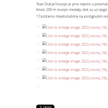
?Ivan Dračar?osvojio je prvo mjesto u polumar
limači 200 m osvojio medalju dok su uz njega n
? Čestitamo mladostašima na postignutim rezu