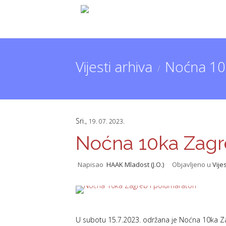
Vijesti arhiva
Noćna 10
/
Sri.,
19. 07. 2023.
Noćna 10ka Zagr
Napisao
HAAK Mladost (J.O.)
Objavljeno u
Vijes
U subotu 15.7.2023. održana je Noćna 10ka Za