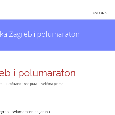
UVODNA
ka Zagreb i polumaraton
eb i polumaraton
ti
Pročitano 1882 puta
veličina pisma
greb i polumaraton na Jarunu.