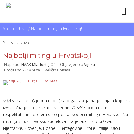
Vijesti arhiva
/
Najbolji miting u Hrvatskoj!
Sri.,
5. 07. 2023.
Najbolji miting u Hrvatskoj!
Napisao
HAAK Mladost (J.O.)
Objavljeno u
Vijesti
Pročitano 2318 puta
veličina pisma
✨️✨️Iza nas je još jedna uspješna organizacija natjecanja u kojoj su
izvrsni ?natjecatelji? skupili vrijednih 70884? boda i s tim
respektabilnim brojem smo postali vodeći miting u Hrvatskoj. Na
mitingu su uz Hrvatsku sudjelovali natjecatelji iz 5 država:
Njemačke, Slovenije, Bosne i Hercegovine, Srbije i Italije. Kao i