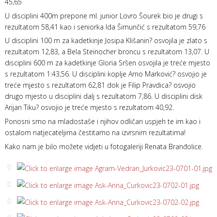
45,65
U disciplini 400m prepone ml. junior Lovro Šourek bio je drugi s
rezultatom 58,41 kao i seniorka Ida Šimunčić s rezultatom 59,76
U disciplini 100 m za kadetkinje Josipa Klišanin? osvojila je zlato s
rezultatom 12,83, a Bela Steinocher broncu s rezultatom 13,07. U
disciplini 600 m za kadetkinje Gloria Sršen osvojila je treće mjesto
s rezultatom 1:43,56. U disciplini koplje Arno Marković? osvojio je
treće mjesto s rezultatom 62,81 dok je Filip Pravdica? osvojio
drugo mjesto u disciplini dalj s rezultatom 7,86. U disciplini disk
Arijan Tiku? osvojio je treće mjesto s rezultatom 40,92.
Ponosni smo na mladostaše i njihov odličan uspjeh te im kao i
ostalom natjecateljima čestitamo na izvrsnim rezultatima!
Kako nam je bilo možete vidjeti u fotogaleriji Renata Branđolice.