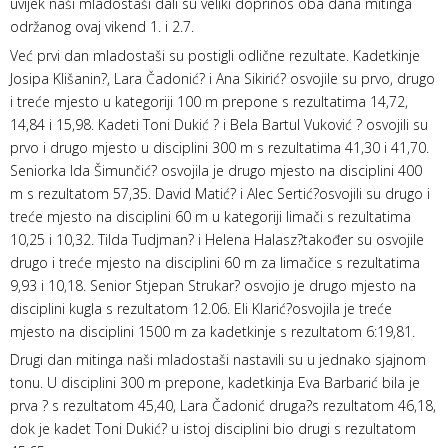
uvijek naši mladostaši dali su veliki doprinos oba dana mitinga
održanog ovaj vikend 1. i 2.7.
Već prvi dan mladostaši su postigli odlične rezultate. Kadetkinje
Josipa Klišanin?, Lara Čadonić? i Ana Sikirić? osvojile su prvo, drugo
i treće mjesto u kategoriji 100 m prepone s rezultatima 14,72,
14,84 i 15,98. Kadeti Toni Dukić ? i Bela Bartul Vuković ? osvojili su
prvo i drugo mjesto u disciplini 300 m s rezultatima 41,30 i 41,70.
Seniorka Ida Šimunčić? osvojila je drugo mjesto na disciplini 400
m s rezultatom 57,35. David Matić? i Alec Sertić?osvojili su drugo i
treće mjesto na disciplini 60 m u kategoriji limači s rezultatima
10,25 i 10,32. Tilda Tudjman? i Helena Halasz?također su osvojile
drugo i treće mjesto na disciplini 60 m za limačice s rezultatima
9,93 i 10,18. Senior Stjepan Strukar? osvojio je drugo mjesto na
disciplini kugla s rezultatom 12.06. Eli Klarić?osvojila je treće
mjesto na disciplini 1500 m za kadetkinje s rezultatom 6:19,81.
Drugi dan mitinga naši mladostaši nastavili su u jednako sjajnom
tonu. U disciplini 300 m prepone, kadetkinja Eva Barbarić bila je
prva ? s rezultatom 45,40, Lara Čadonić druga?s rezultatom 46,18,
dok je kadet Toni Dukić? u istoj disciplini bio drugi s rezultatom