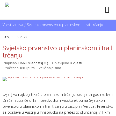
Vijesti arhiva
/
Svjetsko prvenstvo u planinskom i trail trčanju
Uto.,
6. 06. 2023.
Svjetsko prvenstvo u planinskom i trail
trčanju
Napisao
HAAK Mladost (J.O.)
Objavljeno u
Vijesti
Pročitano 1883 puta
veličina pisma
Uvjerljivo najbolji trkač u planinskom trčanju zadnje tri godine, Ivan
Dračar sutra će u 13 h predvoditi hrvatsku ekipu na Svjetskom
prvenstvu u planinskom i trail trčanju u disciplini Vertical. Prvenstvo
se održava u Austriji u Innsbrucku na pretežito šljunčanoj, 7,1 km