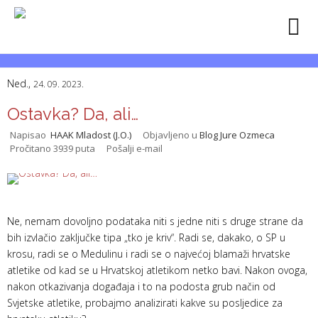
Ned.,
24. 09. 2023.
Ostavka? Da, ali…
Napisao
HAAK Mladost (J.O.)
Objavljeno u
Blog Jure Ozmeca
Pročitano 3939 puta
Pošalji e-mail
Ne, nemam dovoljno podataka niti s jedne niti s druge strane da
bih izvlačio zaključke tipa „tko je kriv“. Radi se, dakako, o SP u
krosu, radi se o Medulinu i radi se o najvećoj blamaži hrvatske
atletike od kad se u Hrvatskoj atletikom netko bavi. Nakon ovoga,
nakon otkazivanja događaja i to na podosta grub način od
Svjetske atletike, probajmo analizirati kakve su posljedice za