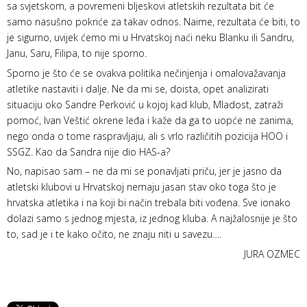
sa svjetskom, a povremeni bljeskovi atletskih rezultata bit će
samo nasušno pokriće za takav odnos. Naime, rezultata će biti, to
je sigurno, uvijek ćemo mi u Hrvatskoj naći neku Blanku ili Sandru,
Janu, Saru, Filipa, to nije sporno.
Sporno je što će se ovakva politika nečinjenja i omalovažavanja
atletike nastaviti i dalje. Ne da mi se, doista, opet analizirati
situaciju oko Sandre Perković u kojoj kad klub, Mladost, zatraži
pomoć, Ivan Veštić okrene leđa i kaže da ga to uopće ne zanima,
nego onda o tome raspravljaju, ali s vrlo različitih pozicija HOO i
SSGZ. Kao da Sandra nije dio HAS-a?
No, napisao sam – ne da mi se ponavljati priču, jer je jasno da
atletski klubovi u Hrvatskoj nemaju jasan stav oko toga što je
hrvatska atletika i na koji bi način trebala biti vođena. Sve ionako
dolazi samo s jednog mjesta, iz jednog kluba. A najžalosnije je što
to, sad je i te kako očito, ne znaju niti u savezu….
JURA OZMEC