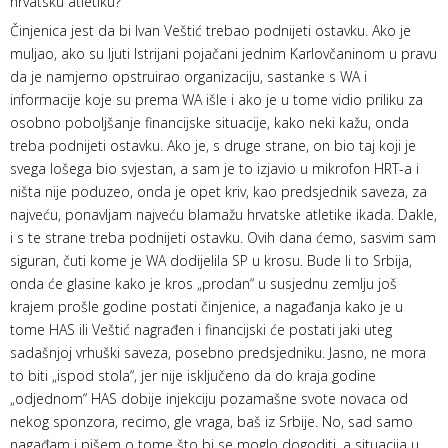
hrvatsku atletiku?
Činjenica jest da bi Ivan Veštić trebao podnijeti ostavku. Ako je
muljao, ako su ljuti Istrijani pojačani jednim Karlovčaninom u pravu
da je namjerno opstruirao organizaciju, sastanke s WA i
informacije koje su prema WA išle i ako je u tome vidio priliku za
osobno poboljšanje financijske situacije, kako neki kažu, onda
treba podnijeti ostavku. Ako je, s druge strane, on bio taj koji je
svega lošega bio svjestan, a sam je to izjavio u mikrofon HRT-a i
ništa nije poduzeo, onda je opet kriv, kao predsjednik saveza, za
najveću, ponavljam najveću blamažu hrvatske atletike ikada. Dakle,
i s te strane treba podnijeti ostavku. Ovih dana ćemo, sasvim sam
siguran, čuti kome je WA dodijelila SP u krosu. Bude li to Srbija,
onda će glasine kako je kros „prodan“ u susjednu zemlju još
krajem prošle godine postati činjenice, a nagađanja kako je u
tome HAS ili Veštić nagrađen i financijski će postati jaki uteg
sadašnjoj vrhuški saveza, posebno predsjedniku. Jasno, ne mora
to biti „ispod stola“, jer nije isključeno da do kraja godine
„odjednom“ HAS dobije injekciju pozamašne svote novaca od
nekog sponzora, recimo, gle vraga, baš iz Srbije. No, sad samo
nagađam i pišem o tome što bi se moglo dogoditi, a situacija u