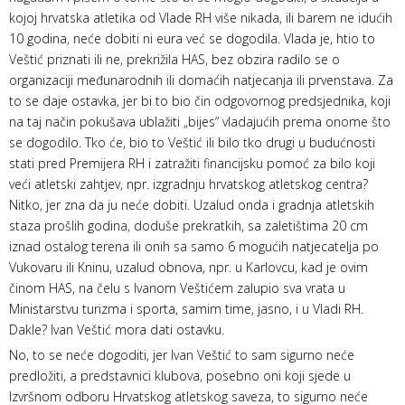
kojoj hrvatska atletika od Vlade RH više nikada, ili barem ne idućih
10 godina, neće dobiti ni eura već se dogodila. Vlada je, htio to
Veštić priznati ili ne, prekrižila HAS, bez obzira radilo se o
organizaciji međunarodnih ili domaćih natjecanja ili prvenstava. Za
to se daje ostavka, jer bi to bio čin odgovornog predsjednika, koji
na taj način pokušava ublažiti „bijes“ vladajućih prema onome što
se dogodilo. Tko će, bio to Veštić ili bilo tko drugi u budućnosti
stati pred Premijera RH i zatražiti financijsku pomoć za bilo koji
veći atletski zahtjev, npr. izgradnju hrvatskog atletskog centra?
Nitko, jer zna da ju neće dobiti. Uzalud onda i gradnja atletskih
staza prošlih godina, doduše prekratkih, sa zaletištima 20 cm
iznad ostalog terena ili onih sa samo 6 mogućih natjecatelja po
Vukovaru ili Kninu, uzalud obnova, npr. u Karlovcu, kad je ovim
činom HAS, na čelu s Ivanom Veštićem zalupio sva vrata u
Ministarstvu turizma i sporta, samim time, jasno, i u Vladi RH.
Dakle? Ivan Veštić mora dati ostavku.
No, to se neće dogoditi, jer Ivan Veštić to sam sigurno neće
predložiti, a predstavnici klubova, posebno oni koji sjede u
Izvršnom odboru Hrvatskog atletskog saveza, to sigurno neće