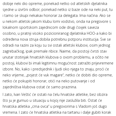
dobije neki dio opreme, ponekad netko od atletskih djelatnika
sjedne u izvršni odbor, ponekad netko iz baze ode na neki put, tu
i tamo se skupi nekakav honorar za delegata. Ima načina. Ako se
u nekom atletski jakom klubu lomi vodstvo, onda na pregovore s
lokalnom sportskom zajednicom ode drugi čovjek saveza
osobno, u pratnji visoko pozicioniranog djelatnika HOO-a kako bi
određena nova struja dobila potrebnu potporu institucija. Sve se
odradi na razini za koju su svi ostali atletski klubovi, osim jednog
zagrebačkog, ipak premale ribice. Naime, da postoji čvrsti stav
unutar stotinjak hrvatskih klubova o ovom problemu, a očito ne
postoji, klubovi bi imali legitimnu mogućnost zatražiti prijevremene
izbore. No, kako i predsjednik i ljudi oko njega to znaju, proći će
neko vrijeme, „pojest će vuk magare“, netko će dobiti dio opreme,
netko će pokupiti honorar, otići na neko putovanje i od
zajedništva klubova ostat će samo praznina.
I zato, Ivan Veštić će ostati na čelu hrvatske atletike, bez obzira
što ju je gurnuo u situaciju u kojoj nije zaslužila biti. Ostat će
hrvatska atletika „crna ovca“ u pregovorima s Vladom još dugo
vremena. I zato će hrvatska atletika na tartanu i dalje gubiti korak