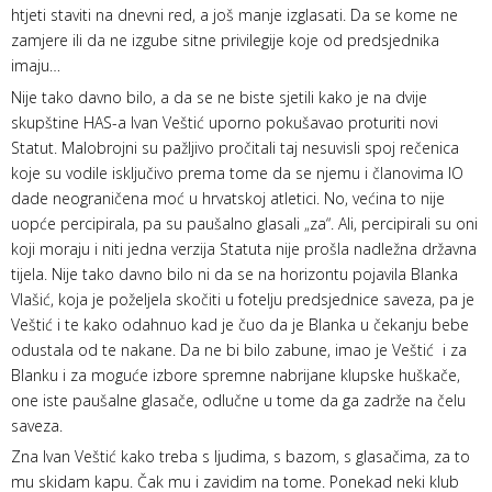
htjeti staviti na dnevni red, a još manje izglasati. Da se kome ne
zamjere ili da ne izgube sitne privilegije koje od predsjednika
imaju…
Nije tako davno bilo, a da se ne biste sjetili kako je na dvije
skupštine HAS-a Ivan Veštić uporno pokušavao proturiti novi
Statut. Malobrojni su pažljivo pročitali taj nesuvisli spoj rečenica
koje su vodile isključivo prema tome da se njemu i članovima IO
dade neograničena moć u hrvatskoj atletici. No, većina to nije
uopće percipirala, pa su paušalno glasali „za“. Ali, percipirali su oni
koji moraju i niti jedna verzija Statuta nije prošla nadležna državna
tijela. Nije tako davno bilo ni da se na horizontu pojavila Blanka
Vlašić, koja je poželjela skočiti u fotelju predsjednice saveza, pa je
Veštić i te kako odahnuo kad je čuo da je Blanka u čekanju bebe
odustala od te nakane. Da ne bi bilo zabune, imao je Veštić i za
Blanku i za moguće izbore spremne nabrijane klupske huškače,
one iste paušalne glasače, odlučne u tome da ga zadrže na čelu
saveza.
Zna Ivan Veštić kako treba s ljudima, s bazom, s glasačima, za to
mu skidam kapu. Čak mu i zavidim na tome. Ponekad neki klub