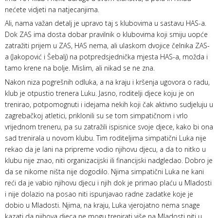
nećete vidjeti na natjecanjima.
Ali, nama važan detalj je upravo taj s klubovima u sastavu HAS-a.
Dok ZAS ima dosta dobar pravilnik o klubovima koji smiju uopće
zatražiti prijem u ZAS, HAS nema, ali ulaskom dvojice čelnika ZAS-
a (Jakopović i Šebalj) na potpredsjednička mjesta HAS-a, možda i
tamo krene na bolje. Mislim, ali nikad se ne zna.
Nakon niza pogrešnih odluka, a na kraju i kršenja ugovora o radu,
klub je otpustio trenera Luku. Jasno, roditelji djece koju je on
trenirao, potpomognuti i idejama nekih koji čak aktivno sudjeluju u
zagrebačkoj atletici, priklonili su se tom simpatičnom i vrlo
vrijednom treneru, pa su zatražili ispisnice svoje djece, kako bi ona
sad trenirala u novom klubu. Tim roditeljima simpatični Luka nije
rekao da je lani na pripreme vodio njihovu djecu, a da to nitko u
klubu nije znao, niti organizacijski ili financijski nadgledao. Dobro je
da se nikome ništa nije dogodilo. Njima simpatični Luka ne kani
reći da je vabio njihovu djecu i njih dok je primao plaću u Mladosti
i nije dolazio na posao niti ispunjavao radne zadatke koje je
dobio u Mladosti. Njima, na kraju, Luka vjerojatno nema snage
kazati da njihova djeca ne mogu trenirati više na Mladosti niti u