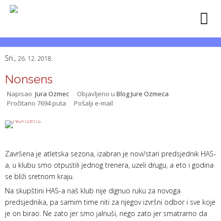
Sri.,
26. 12. 2018.
Nonsens
Napisao
Jura Ozmec
Objavljeno u
Blog Jure Ozmeca
Pročitano 7694 puta
Pošalji e-mail
Završena je atletska sezona, izabran je novi/stari predsjednik HAS-
a, u klubu smo otpustili jednog trenera, uzeli drugu, a eto i godina
se bliži sretnom kraju.
Na skupštini HAS-a naš klub nije dignuo ruku za novoga
predsjednika, pa samim time niti za njegov izvršni odbor i sve koje
je on birao. Ne zato jer smo jalnuši, nego zato jer smatramo da