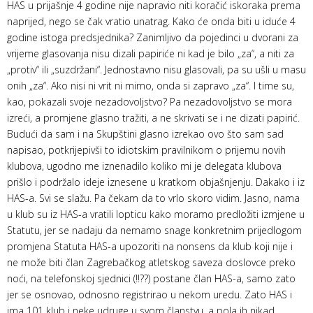
HAS u prijašnje 4 godine nije napravio niti koračić iskoraka prema
naprijed, nego se čak vratio unatrag. Kako će onda biti u iduće 4
godine istoga predsjednika? Zanimljivo da pojedinci u dvorani za
vrijeme glasovanja nisu dizali papiriće ni kad je bilo „za“, a niti za
„protiv“ ili „suzdržani“. Jednostavno nisu glasovali, pa su ušli u masu
onih „za“. Ako nisi ni vrit ni mimo, onda si zapravo „za“. I time su,
kao, pokazali svoje nezadovoljstvo? Pa nezadovoljstvo se mora
izreći, a promjene glasno tražiti, a ne skrivati se i ne dizati papirić.
Budući da sam i na Skupštini glasno izrekao ovo što sam sad
napisao, potkrijepivši to idiotskim pravilnikom o prijemu novih
klubova, ugodno me iznenadilo koliko mi je delegata klubova
prišlo i podržalo ideje iznesene u kratkom objašnjenju. Dakako i iz
HAS-a. Svi se slažu. Pa čekam da to vrlo skoro vidim. Jasno, nama
u klub su iz HAS-a vratili lopticu kako moramo predložiti izmjene u
Statutu, jer se nadaju da nemamo snage konkretnim prijedlogom
promjena Statuta HAS-a upozoriti na nonsens da klub koji nije i
ne može biti član Zagrebačkog atletskog saveza doslovce preko
noći, na telefonskoj sjednici (!!??) postane član HAS-a, samo zato
jer se osnovao, odnosno registrirao u nekom uredu. Zato HAS i
ima 101 klub i neke udruge u svom članstvu, a pola ih nikad