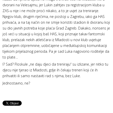
dvorani na Velesajmu, jer Lukin zahtjev za registracijom kluba u
ZAS-u nije i ne može proći nikako, a to je uvjet za treniranje.
Njegov klub, drugim riječima, ne postoji u Zagrebu, iako ga HAS
prihvaća, a na taj način on ne smije koristiti stadion ili dvoranu koji
su dio javnih potreba koje plaća Grad Zagreb. Dakako, nonsens je
još veći u situaciji u kojoj baš HAS, koji priznaje takav fantomski
klub, prelazak nekih atletičara iz Mladosti u novi klub uvjetuje
plaćanjem otpremnine, uobičajene u međuklupskoj komunikaciji
tijekom prijelaznog perioda. Pa je sad Luka nagovorio roditelje da
to plate…
I? Sad? Floskule „ne daju djeci da treniraju“ su izlizane, jer nitko tu
djecu nije tjerao iz Mladosti, gdje ih čekaju treneri koji će ih
prihvatiti ili samo nastaviti rad s njima, bez Luke.
Jednostavno, ne?